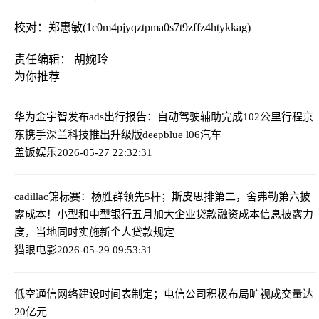
校对：郑惠敏(1c0m4pjyqztpma0s7t9zffz4htykkag)
责任编辑： 胡婉玲
为你推荐
华为金宇智发布ads出行报告：自动驾驶辅助完成102公里行程
京
东携手深兰科技推出升级版deepblue l06汽车
盖饭娱乐
2026-05-27 22:32:31
cadillac锦标赛：杨胜群领先5杆；斯皮思排第二，舍弗勒第六
披
露成本！小型和中型银行五月加大企业贷款融资成本信息披露力
度，当地同时实施新个人贷款规定
猫眼电影
2026-05-29 09:53:31
低空通信网络建设时间表制定；电信公司积极布局
旷视成交量达
20亿元