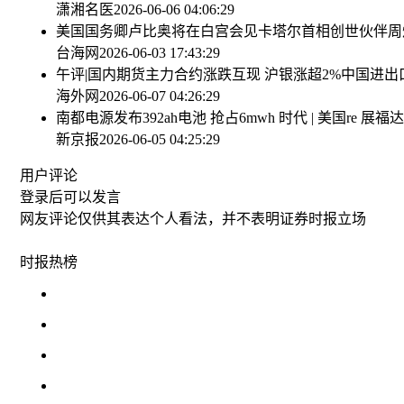
潇湘名医
2026-06-06 04:06:29
美国国务卿卢比奥将在白宫会见卡塔尔首相
创世伙伴周
台海网
2026-06-03 17:43:29
午评|国内期货主力合约涨跌互现 沪银涨超2%
中国进出
海外网
2026-06-07 04:26:29
南都电源发布392ah电池 抢占6mwh 时代 | 美国re 展
福达
新京报
2026-06-05 04:25:29
用户评论
登录
后可以发言
网友评论仅供其表达个人看法，并不表明证券时报立场
时报
热榜