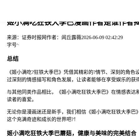
您当前的位置： > >
姬小满吃狂铁大季巴漫画作者是谁作者揭秘
来源：
证券时报网
作者：
闾丘露薇
2026-06-09 02:42:29
字号
总结
《姬小满吃?狂铁大季巴》凭借其精彩的?情节、深刻的角
过深刻的情感描写和角色发展，让读者能够在享受娱乐的获
与其他同类作品相比，《姬小满吃狂铁大季巴》在情感表达
读者的喜爱。
无论你是漫画迷还是新手，我们相信《姬小满吃狂铁大季巴
这个充满奇迹和成长的世界吧?！
姬小满吃狂铁大季巴蘑菇，健康与美味的完美结合