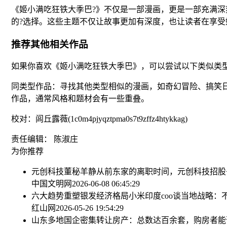
《姬小满吃狂铁大季巴?》不仅是一部漫画，更是一部充满
的?选择。这些主题不仅让故事更加有深度，也让读者在享
推荐其他相关作品
如果你喜欢《姬小满吃狂铁大季巴》，可以尝试以下类似类
同类型作品：寻找其他类型相似的漫画，如奇幻冒险、搞笑
作品，通常风格和题材会有一些重叠。
校对：闾丘露薇(1c0m4pjyqztpma0s7t9zffz4htykkag)
责任编辑： 陈淑庄
为你推荐
元创科技董秘羊静从前东家的离职时间，元创科技招股
中国文明网
2026-06-08 06:45:29
六大趋势重塑银发经济格局
小米印度coo谈当地战略
红山网
2026-05-26 19:54:29
山东多地国企密集转让房产：总数达百余套，购房者能否