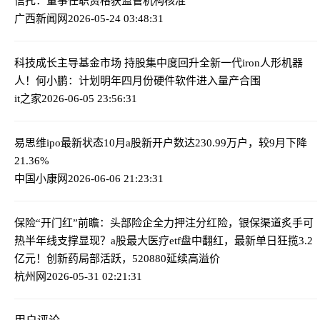
信托：董事任职资格获监管机构核准
广西新闻网
2026-05-24 03:48:31
科技成长主导基金市场 持股集中度回升
全新一代iron人形机器
人！何小鹏：计划明年四月份硬件软件进入量产合围
it之家
2026-06-05 23:56:31
易思维ipo最新状态
10月a股新开户数达230.99万户，较9月下降
21.36%
中国小康网
2026-06-06 21:23:31
保险“开门红”前瞻：头部险企全力押注分红险，银保渠道炙手可
热
半年线支撑显现？a股最大医疗etf盘中翻红，最新单日狂揽3.2
亿元！创新药局部活跃，520880延续高溢价
杭州网
2026-05-31 02:21:31