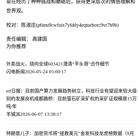
是在经历了种种挑战和磨砺后，获得更深层次的情感理解和
世界观。
校对：陈淑庄(p6mu9cwfoix7yfddy4eqtueborc9vr7b9b)
责任编辑： 高建国
为你推荐
外卖战火，烧向全球
603421澄清“平头哥”合作细节
闪电新闻
2026-05-24 05:00:17
etf日报：目前国产算力发展趋势树立，科技行业有望迎来较大级
别的发展良机
成都路桥：目前萤石矿采矿权的采矿证规模是15万
吨/年
羊城派
2026-06-07 13:38:17
特朗普儿子：加密货币将“拯救美元”
金发科技龙虎榜数据（9月