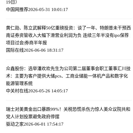
19日）
中国网推荐
2026-05-31 10:01:17
黄仁勋、陈立武解释50亿重磅投资：谈了一年、特朗普未干预
西
南证券资管收入大幅下滑营业利润为负 连续三年半没有ipo保荐
项目过会|券商半年报
国际在线
2026-06-06 18:31:17
众鑫股份：选举潘欢欢先生为公司第二届董事会职工董事
汇川技
术：主要为客户提供大储pcs、工商业储能一体机产品和数字化
能源管理系统
中关村在线
2026-05-26 14:05:17
瑞士对美黄金出口暴跌99%！关税恐慌杀伤力惊人
美众议院共和
党人计划投票避免政府停摆
驱动之家
2026-06-01 17:54:17