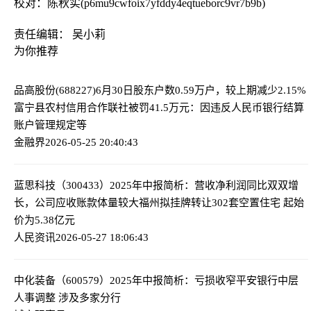
校对：陈秋实(p6mu9cwfoix7yfddy4eqtueborc9vr7b9b)
责任编辑： 吴小莉
为你推荐
品高股份(688227)6月30日股东户数0.59万户，较上期减少2.15%
富宁县农村信用合作联社被罚41.5万元：因违反人民币银行结算
账户管理规定等
金融界
2026-05-25 20:40:43
蓝思科技（300433）2025年中报简析：营收净利润同比双双增
长，公司应收账款体量较大
福州拟挂牌转让302套空置住宅 起始
价为5.38亿元
人民资讯
2026-05-27 18:06:43
中化装备（600579）2025年中报简析：亏损收窄
平安银行中层
人事调整 涉及多家分行