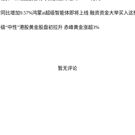
同比增加9.57%
鸿蒙ai超级智能体即将上线 融资资金大举买入这
级“中性”
港股黄金股盘初拉升 赤峰黄金涨超3%
暂无评论