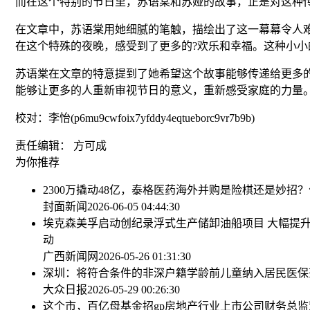
而在这个特别的节日里，苏语棠和苏娅的故事，正是对这种
在文章中，苏语棠用她细腻的笔触，描绘出了这一幕幕令人难
在这个特殊的夜晚，感受到了更多的?欢乐和幸福。这种小
苏语棠在文章的特意提到了她希望这个故事能够传递给更多
能够让更多的人重新审视节日的意义，重新感受家庭的力量
校对：李怡(p6mu9cwfoix7yfddy4eqtueborc9vr7b9b)
责任编辑： 方可成
为你推荐
2300万撬动48亿，泰格医药海外并购是险棋还是妙招？
封面新闻
2026-06-05 04:44:30
埃克森美孚启动创纪录浮式生产储卸油船项目 大幅提
动
广西新闻网
2026-05-26 01:31:30
深圳：将符合条件的非深户籍学龄前儿童纳入居民医保
大众日报
2026-05-29 00:26:30
这个市，百亿母基金招gp
房地产行业上市公司财务总监观