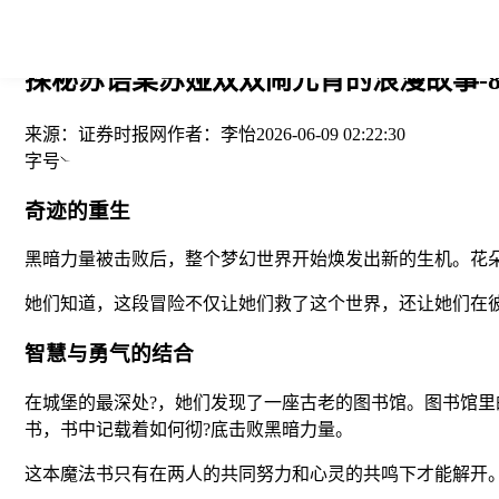
您当前的位置： > >
探秘苏语棠苏娅双双闹元宵的浪漫故事-8
来源：
证券时报网
作者：
李怡
2026-06-09 02:22:30
字号
奇迹的重生
黑暗力量被击败后，整个梦幻世界开始焕发出新的生机。花
她们知道，这段冒险不仅让她们救了这个世界，还让她们在
智慧与勇气的结合
在城堡的最深处?，她们发现了一座古老的图书馆。图书馆里
书，书中记载着如何彻?底击败黑暗力量。
这本魔法书只有在两人的共同努力和心灵的共鸣下才能解开