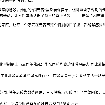
传统的一种深刻诠释。
忘的场景。她们的“闹元宵”虽然看似简单，但却蕴含了深刻的
小的举动，让人们重新认识了节日的真正意义——不是奢华和炫耀
的家庭，让每一个家庭在元宵节这个特别的日子里，都能够感受
。
化学制剂上市公司董秘pk：华东医药陈波薪酬增幅最大 同比涨幅达3
升圭亚那公司原油产量
元件行业上市公司董秘pk：专科学历平均薪
范围
a股午后转为弱势震荡，三大股指小幅低收：半导体回调，两
察：新城控股管有冬薪酬最高 达到338.41万元