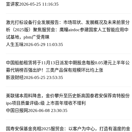
宣讲家
2026-05-25 11:16:35
激光打标设备行业发展报告：市场现状、发展概况及未来前景分
析（2025版）
聚焦服贸会：鹰瞳airdoc参建国家人工智能应用中
试基地，pbm广受青睐
人生五味
2026-05-29 11:03:35
中国船舶租赁将于11月13日派发中期股息每股0.05港元
上半年公
募代销榜百强出炉！三类产品保有规模环比均上涨
新浪财经
2026-05-25 23:53:35
美联储本周料降息，金价攀升至历史新高
国泰君安保荐肯特股份
ipo项目质量评级c级 上市首年增收不增利
中国日报网
2026-06-08 23:30:35
国寿安保基金亮相2025服贸会：以客户为中心，打造有温度的金