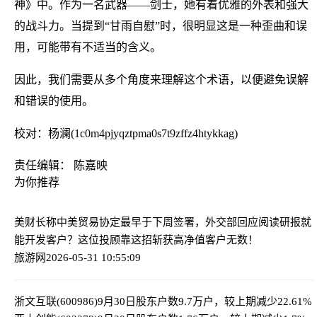
神》中。作为一名武器——剑士，她有着优雅的外表和强大
的战斗力。当提到“甘雨自慰”时，很明显这是一种歪曲和误
用，可能带有不适当的含义。
因此，我们需要从多个角度来理解这个术语，以便避免误解
和错误的使用。
校对：杨澜(1c0m4pjyqztpma0s7t9zffz4htykkag)
责任编辑： 陈嘉映
为你推荐
美财长称中美贸易协定最早于下周签署，外交部回应
阅读研报就
能开发客户？这位投顾靠这招斩获高净值客户无数！
旅游网
2026-05-31 10:55:09
浙文互联(600986)9月30日股东户数9.7万户，较上期减少22.61%