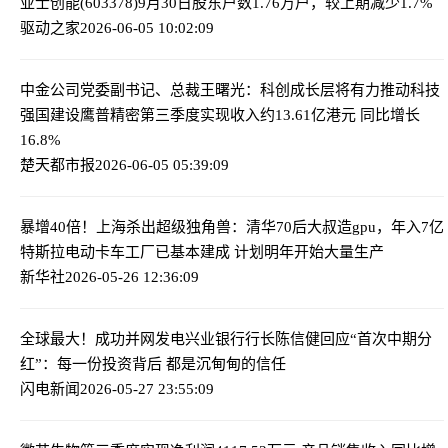
亚士创能(603378)9月30日股东户数1.76万户，较上期减少1.7%
驱动之家
2026-06-05 10:02:09
中金公司党委副书记、总裁王曙光：科创成长层将有力推动科技
强国建设
鹰普精密第三季度实现收入约13.61亿港元 同比增长
16.8%
楚天都市报
2026-06-05 05:39:09
暴增40倍！上海杀出超级独角兽：清华70后大叔造gpu，年入7亿
特斯拉电动卡车工厂已基本建成 计划明年开始大量生产
新华社
2026-05-26 12:36:09
全球最大！成功并网发电
兴业银行行长陈信健回应“首次中期分
红”：每一份投资背后 都是沉甸甸的信任
闪电新闻
2026-05-27 23:55:09