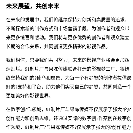
未来展望，共创未来
在未来的发展中，我们将继续保持对创新和高质量的追求，
不断探索新的制作方式和市场营销手段，为创作者和观众带
来更多惊喜和感动。我们将与更多优秀的创作者和观众建立
长期的合作关系，共同创造更多精彩的影视作品。
我们相信，只要我们共同努力，未来的影视产业将会更加辉
煌灿烂。91制片厂与果冻传媒联合打造的影视梦工厂，将始
终坚持我们的?使命和愿景，为每一个有梦想的创作者提供最
好的?支持和平台，助力他们实现自己的梦想，共同创造一个
更加美好的影视世界。
在数字创?作领域，91制片厂与果冻传媒不仅展示了强大?的?
创作能力和创新思维，还通过实际的数字创?作案例在数字创
作领域，91制片厂?与果冻传媒不?仅展示了强大的?创作能力