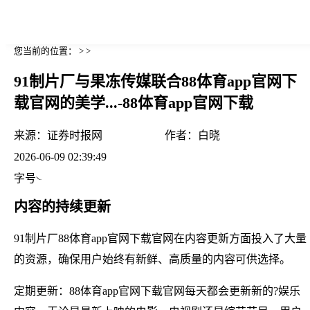
您当前的位置： > >
91制片厂与果冻传媒联合88体育app官网下
载官网的美学...-88体育app官网下载
来源：
证券时报网
作者：
白晓
2026-06-09 02:39:49
字号
内容的持续更新
91制片厂88体育app官网下载官网在内容更新方面投入了大量
的资源，确保用户始终有新鲜、高质量的内容可供选择。
定期更新：88体育app官网下载官网每天都会更新新的?娱乐