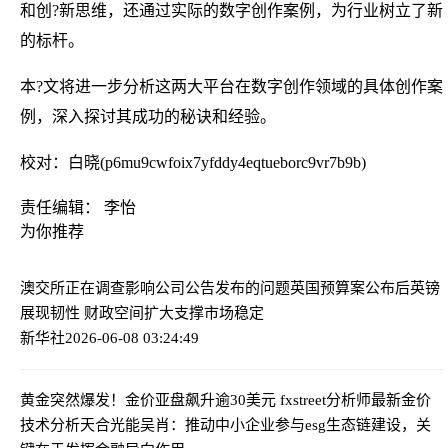
和创?新思维，还通过实际的数字创作案例，为行业树立了新
的标杆。
本?文将进一步分析这两大平台在数字创作领域的具体创作案
例，深入探讨其成功的秘诀和经验。
校对：白晓(p6mu9cwfoix7yfddy4eqtueborc9vr7b9b)
责任编辑： 李怡
为你推荐
澳交所正在调查影响公司公告发布的问题
英国预算案公布后英镑
展现韧性 财政空间扩大支撑市场稳定
新华社
2026-06-08 03:24:49
黄金突然爆发！金价亚盘飙升逾30美元 fxstreet分析师最新金价
技术分析
天合光能吴肖：推动中小企业参与esg生态链建设，关