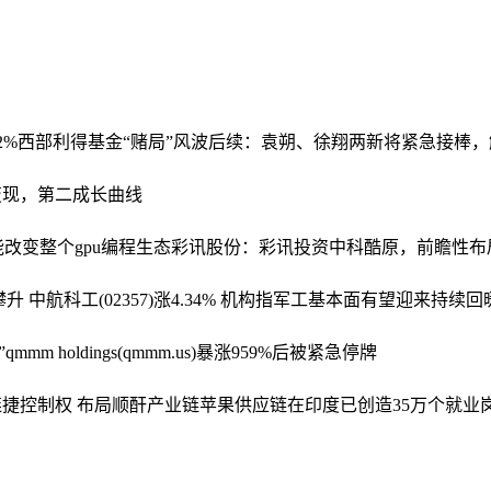
2%
西部利得基金“赌局”风波后续：袁朔、徐翔两新将紧急接棒
变现，第二成长曲线
可能改变整个gpu编程生态
彩讯股份：彩讯投资中科酷原，前瞻性布
升 中航科工(02357)涨4.34% 机构指军工基本面有望迎来持续回
qmmm holdings(qmmm.us)暴涨959%后被紧急停牌
捷控制权 布局顺酐产业链
苹果供应链在印度已创造35万个就业岗