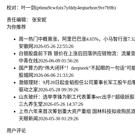
校对：叶一剑(p6mu9cwfoix7yfddy4eqtueborc9vr7b9b)
责任编辑： 张安妮
为你推荐
周一热门中概普涨，阿里巴巴涨4.65%，小马智行涨7.3
安徽网
2026-05-26 22:55:26
白银股盘前下跌 银价在上涨后回落
供应链物流：流量
中青在线
2026-06-09 01:56:26
国产算力的“伟大闭环”！deepseek“不起眼的一句话”
股城网
2026-06-06 21:33:26
渤银理财：9月28日起金韬担任公司董事长
军工股午后攀
驱动之家
2026-05-28 09:39:26
山东玻纤：选举李锋为职工代表董事
sec出手!“超级妖股”
三九养生堂
2026-05-26 14:37:26
上市六年来首次筹划重大资产重组 国林科技拟收购凯涟
天眼新闻
2026-05-30 01:29:26
用户评论