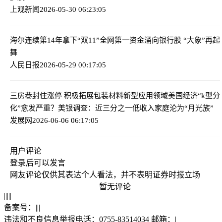
上观新闻
2026-05-30 06:23:05
海尔连续第14年拿下“双11”全网第一
资金涌向银行股 “大象”再起
舞
人民日报
2026-05-29 00:17:05
三房巷封住涨停 积极拓展包装材料新型应用领域
美国经济“k型分
化”愈发严重？美银调查：近三分之一低收入家庭沦为“月光族”
发展网
2026-06-06 06:17:05
用户评论
登录
后可以发言
网友评论仅供其表达个人看法，并不表明证券时报立场
暂无评论
|
|
|
|
|
备案号：
|
|
|
违法和不良信息举报电话：0755-83514034 邮箱：
|