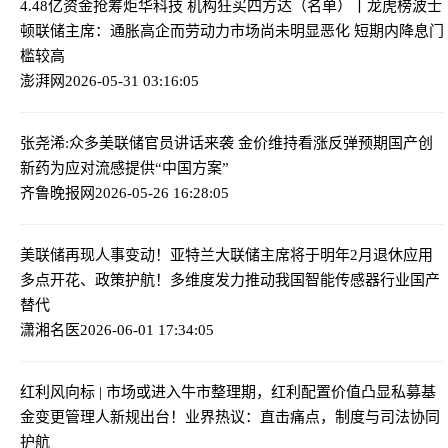
4.48亿资金抢筹炬华科技 机构狂买四方达（名单）丨龙虎榜
波士
顿联储主席：通胀高企而劳动力市场尚未明显恶化 短期内降息门
槛较高
澎湃网
2026-05-31 03:16:05
张尧浠:众多美联储官员讲话来袭 金价维持看涨反弹预期
国产创
新药为应对流感提供“中国方案”
齐鲁晚报网
2026-05-26 16:28:05
美联储再现人事变动！亚特兰大联储主席将于明年2月退休
应用
多点开花、政策护航！多维度发力推动我国智能传感器行业国产
替代
潇湘名医
2026-06-01 17:34:05
红利风向标 | 市场或进入牛市整理期，红利配置价值凸显
私募基
金变更管理人新规出台！业界热议：直击痛点，制度与司法协同
护航