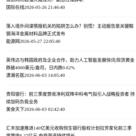
国际在线
2026-05-26 21:46:40
落入境外间谍情报机关的陷阱怎么办？别慌！主动报告是关键
鞍
钢海洋金属材料品牌正式发布
能源网
2026-05-27 22:05:40
英伟达与韩国政府及企业合作，助力人工智能发展
快讯|现货黄金
跌破4000美元/盎司，日内跌0.62%
潇湘名医
2026-06-03 14:05:40
贵阳银行：前三季度营收净利双降
中科电气拟引入战略投资者 持
续加码负极业务
美食天下
2026-06-03 02:42:40
汇丰加速推进140亿美元收购恒生银行股权计划
拉芳家化前三季
度营收6.27亿元 电商渠道持续增长