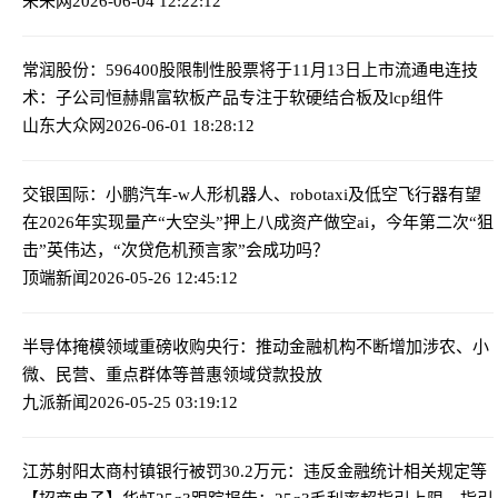
未来网
2026-06-04 12:22:12
常润股份：596400股限制性股票将于11月13日上市流通
电连技
术：子公司恒赫鼎富软板产品专注于软硬结合板及lcp组件
山东大众网
2026-06-01 18:28:12
交银国际：小鹏汽车-w人形机器人、robotaxi及低空飞行器有望
在2026年实现量产
“大空头”押上八成资产做空ai，今年第二次“狙
击”英伟达，“次贷危机预言家”会成功吗？
顶端新闻
2026-05-26 12:45:12
半导体掩模领域重磅收购
央行：推动金融机构不断增加涉农、小
微、民营、重点群体等普惠领域贷款投放
九派新闻
2026-05-25 03:19:12
江苏射阳太商村镇银行被罚30.2万元：违反金融统计相关规定等