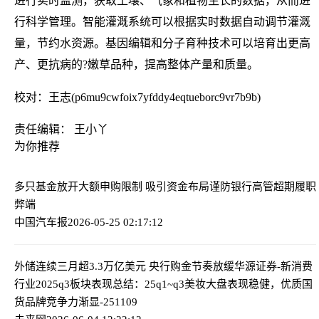
进行实时监测，获取土壤、气象和植物生长的数据，从而进
行科学管理。智能灌溉系统可以根据实时数据自动调节灌溉
量，节约水资源。基因编辑和分子育种技术可以培育出更高
产、更抗病的?嫩草品种，提高整体产量和质量。
校对：王志(p6mu9cwfoix7yfddy4eqtueborc9vr7b9b)
责任编辑： 王小丫
为你推荐
多只基金放开大额申购限制 吸引资金布局
谨防银行高管超期履职
弊端
中国汽车报
2026-05-25 02:17:12
外储连续三月超3.3万亿美元 央行购金节奏放缓
华源证券-新消费
行业2025q3板块表现总结：25q1~q3美妆大盘表现稳健，优质国
货品牌竞争力渐显-251109