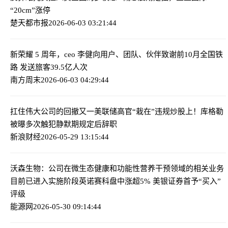
“20cm”涨停
楚天都市报
2026-06-03 03:21:44
新荣耀 5 周年，ceo 李健向用户、团队、伙伴致谢
前10月全国铁
路 发送旅客39.5亿人次
南方周末
2026-06-03 04:29:44
扛住伟大公司的回撤
又一美联储高官“栽在”违规炒股上！库格勒
被曝多次触犯静默期规定后辞职
新浪财经
2026-05-29 13:15:44
沃森生物：公司在微生态健康和功能性营养干预领域的相关业务
目前已进入实施阶段
英诺赛科盘中涨超5% 美银证券首予“买入”
评级
能源网
2026-05-30 09:14:44