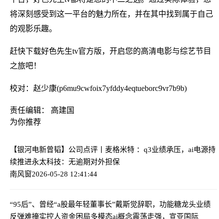
将深刻感受到这一平台的魅力所在，并在其中找到属于自己
的观影乐趣。
赶快下载好色先生tv官方版，开启您的高清电影与综艺节目
之旅吧！
校对：赵少康(p6mu9cwfoix7yfddy4eqtueborc9vr7b9b)
责任编辑： 高建国
为你推荐
【银河电新曾韬】公司点评丨麦格米特 ：q3业绩承压，ai电源持
续推进
永太科技：无逾期对外担保
南风窗
2026-05-28 12:41:44
“95后”、曾经“a股最年轻董事长”戴斯觉辞职，功能糖龙头业绩
反弹难掩实控人资金困局
多模态ai概念震荡走强，宣亚国际