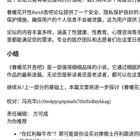
春暖花开性8sex8杏吧论坛提供了一个安全、隐私保护良
保护措施，确保用户的个人信息不会被泄露，这为用户提供
论坛的内容丰富多样，涵盖了性健康、性教育、心理咨询等多
里都能满足您的需求。专业的医疗团队和志愿者们在这里日
小结
《春暖花开杏吧》是一部值得细细品味的小说，它通过细腻
作品的最新进展。无论您是新读者还是老读者，都可以在这
继续从?上一部分的基础上，本篇文章将进一步探讨《春暖花
校对：冯兆华(1c0m4pjyqztpma0s7t9zffz4htykkag)
责任编辑： 方可成
为你推荐
“在红利躲牛市”？那可能是你没买对
摩根士丹利跟进同