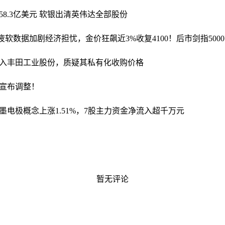
58.3亿美元 软银出清英伟达全部股份
软数据加剧经济担忧，金价狂飙近3%收复4100！后市剑指500
t资本购入丰田工业股份，质疑其私有化收购价格
宣布调整！
墨电极概念上涨1.51%，7股主力资金净流入超千万元
暂无评论