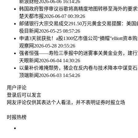
新浪财经
2026-06-06 16:14:26
韩国政府暂停审议谷歌将高精度地图转移至海外的要求
楚天都市报
2026-06-07 00:39:26
邮储银行大宗交易成交291.50万元
黄金交易提醒：美国疲
极目新闻
2026-05-25 08:57:26
申请3天就获批！a股1300亿市值公司“摘帽”
elliot
观察网
2026-05-28 20:55:26
强者恒强——寿险三季报中的迷雾
事关黄金业务，建行
天眼新闻
2026-06-04 14:30:26
以量补价难掩颓势，猪企在反内卷与技术降本中谋变
石
顶端新闻
2026-06-03 14:54:26
用户评论
登录
后可以发言
网友评论仅供其表达个人看法，并不表明证券时报立场
时报
热榜