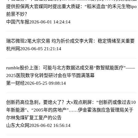
提供担保
两大官媒同时提出重大质疑：“稻米造血”的禾元生物ipo
前景不妙？
中国汽车报
2026-06-01 14:24:14
瑞芯微现2笔大宗交易 均为折价成交
李大霄：稳定情绪至关重要
杭州网
2026-06-05 21:21:14
rumble股价上涨：可能与北方数据达成交易
“数智赋能医疗”——
2025医院数字化转型研讨会在毕节圆满落幕
第一财经
2026-05-25 09:08:14
创新药高位急刹，要熄火了？大v观点刷屏：“创新药或像过去10
年新能源”、“2005年的房地产”……
伊金霍洛旗应急管理局关于
尔林兔煤矿复工复产的公告
山东大众网
2026-06-02 16:56:14