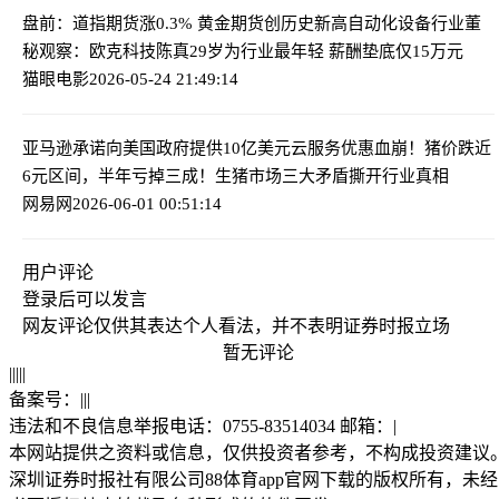
盘前：道指期货涨0.3% 黄金期货创历史新高
自动化设备行业董
秘观察：欧克科技陈真29岁为行业最年轻 薪酬垫底仅15万元
猫眼电影
2026-05-24 21:49:14
亚马逊承诺向美国政府提供10亿美元云服务优惠
血崩！猪价跌近
6元区间，半年亏掉三成！生猪市场三大矛盾撕开行业真相
网易网
2026-06-01 00:51:14
用户评论
登录
后可以发言
网友评论仅供其表达个人看法，并不表明证券时报立场
暂无评论
|
|
|
|
|
备案号：
|
|
|
违法和不良信息举报电话：0755-83514034 邮箱：
|
本网站提供之资料或信息，仅供投资者参考，不构成投资建议
深圳证券时报社有限公司88体育app官网下载的版权所有，未经