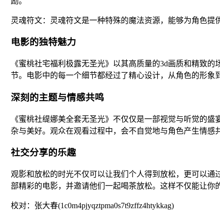
励。
灵魂符文：灵魂符文是一种特殊的魔法资源，能够为角色提
电影的独特魅力
《蜜桃社宅福利极露无圣光》以其高质量的3d画质和精致
节。电影中的每一个细节都经过了精心设计，从角色的形象
深刻的主题与情感共鸣
《蜜桃社缇娜美全套无圣光》不仅仅是一部视觉与听觉的盛
杂与美好。观众在观看过程中，会不自觉地与角色产生情感
社交分享的乐趣
观影和放松的时光不仅可以让我们个人得到放松，更可以通
部精彩的电影，并邀请他们一起喝茶放松。这样不仅能让你
校对：张大春(1c0m4pjyqztpma0s7t9zffz4htykkag)