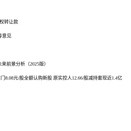
股权转让款
等意见
前景分析（2025版）
8.08元/股全额认购新股 原实控人12.66/股减持套现近1.4亿