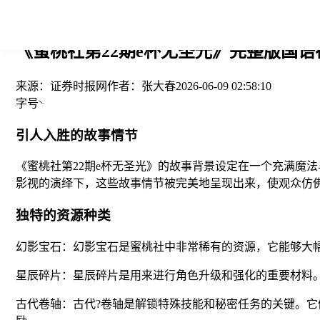
您当前的位置： > >
《蜜桃社第22期e杯无圣光》完整版国语在
来源：
证券时报网
作者：
张大春
2026-06-09 02:58:10
字号
引人入胜的故事情节
《蜜桃社第22期e杯无圣光》的故事背景设定在一个充满魔
影视的演绎下，这些故事情节被完美地呈现出来，使观众仿
独特的资源种类
幻影宝石：幻影宝石是蜜桃社中非常稀有的资源，它能够大
星辰碎片：星辰碎片是用来进行角色升级和强化的重要材料
古代卷轴：古代?卷轴是解锁特殊技能和秘密任务的关键。