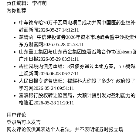
责任编辑： 李梓萌
为你推荐
中车德令哈30万千瓦风电项目成功并网
中国医药业绩补
封面新闻
2026-05-27 14:12:11
邀请函 | 中信建投证券2026年资本市场峰会暨中沙投
东方财富网
2026-05-28 05:53:11
山东重工集团与山东黄金集团签署战略合作协议
ste
广州日报
2026-05-29 03:31:11
碧桂园境内债务重组：8只债券通过重组方案，h16腾越
上观新闻
2026-06-08 06:27:11
人民日报专访曹德旺：福耀科大你投了多少？政府投了
学习网
2026-05-24 09:51:11
富滇银行股权转让陷困局，大额计提引发对盈利能力的
格隆汇
2026-05-28 21:20:11
用户评论
登录
后可以发言
网友评论仅供其表达个人看法，并不表明证券时报立场