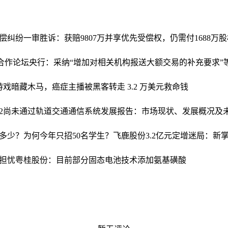
偿纠纷一审胜诉：获赔9807万并享优先受偿权，仍需付1688万
资合作论坛
央行：采纳“增加对相关机构报送大额交易的补充要求”
am 游戏暗藏木马，癌症主播被黑客转走 3.2 万美元救命钱
2尚未通过
轨道交通通信系统发展报告：市场现状、发展概况及未来
多少？为何今年只招50名学生？
飞鹿股份3.2亿元定增迷局：新掌门
担忧
粤桂股份：目前部分固态电池技术添加氨基磺酸