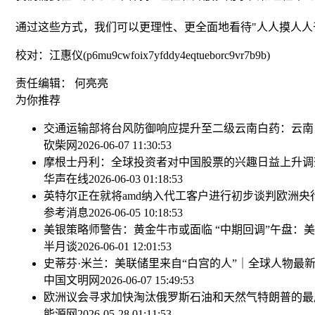
通过这些方式，我们可以更理性、更全面地看待"人人摸人人
校对：江惠仪(p6mu9cwfoix7yfddy4eqtueborc9vr7b9b)
责任编辑： 何亮亮
为你推荐
交通运输部将台风防御响应提升至二级
云南白药：云南
砍柴网
2026-06-07 11:30:53
摩根士丹利：全球投资者对中国股票的兴趣日益上升
调
华声在线
2026-06-03 01:18:53
英特尔正在就将amd纳入代工客户进行初步谈判
欧洲央
参考消息
2026-06-05 10:18:53
美银策略师警告：黄金牛市或面临 “中期回调”
午盘：美
半月谈
2026-06-01 12:01:53
史蒂芬·米兰：美联储里来自“白宫的人”｜全球人物
最
中国文明网
2026-06-07 15:49:53
欧洲议会寻求加快淘汰俄罗斯石油和天然气
特朗普的最
能源网
2026-05-28 01:11:53