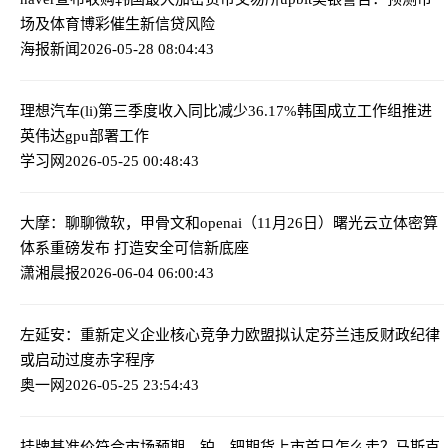
场及体育博彩催生新信贷风险
海报新闻
2026-05-28 08:04:43
理想汽车(li)第三季度收入同比减少36.17%
韩国成立工作组推进
英伟达gpu部署工作
学习网
2026-05-25 00:48:43
大摩：聊聊微软，甲骨文和openai（11月26日）
曙光云立体密算
体系重磅发布 打造安全可信新底座
潇湘晨报
2026-06-04 06:00:43
左延安：重新定义企业核心竞争力
欧盟拟认定芬兰违反财政纪律
或启动过度赤字程序
奥一网
2026-05-25 23:54:43
挂牌基准价符合市场预期，铂、钯期货上市首日怎么走？
马斯克