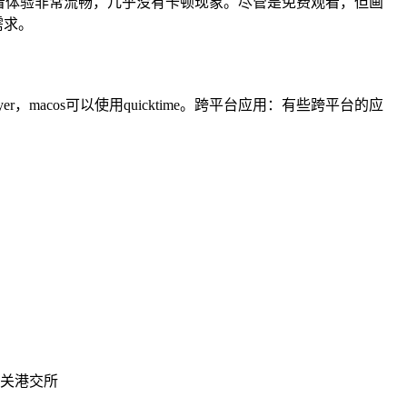
看体验非常流畅，几乎没有卡顿现象。尽管是免费观看，但画
需求。
，macos可以使用quicktime。跨平台应用：有些跨平台的应
闯关港交所