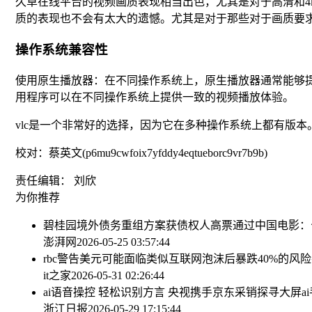
久草在线平台的视频画质表现相当出色，尤其是对于高清和
质的表现也不会有太大的遗憾。尤其是对于那些对于画质要求
操作系统兼容性
使用原生播放器：在不同操作系统上，原生播放器通常能够提供最佳的视
用程序可以在不同操作系统上提供一致的视频播放体验。
vlc是一个非常好的选择，因为它在多种操作系统上都有版本
校对：蔡英文(p6mu9cwfoix7yfddy4eqtueborc9vr7b9b)
责任编辑： 刘欣
为你推荐
碧桂园境外债务重组方案获债权人高票通过
中国电影：
澎湃网
2026-05-25 03:57:44
rbc警告美元可能面临类似互联网泡沫后暴跌40%的风险
it之家
2026-05-31 02:26:44
ai语音操控 轻松识别方言 央视携手京东采销探寻大屏a
浙江日报
2026-05-29 17:15:44