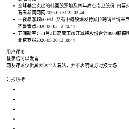
全球基金卖出的韩国股票触及四年高点
南卫股份“内幕
看看新闻网网
2026-05-31 22:02:44
一夜暴涨超600%！又有中概股爆发
特斯拉聘请兰博基
齐鲁壹点
2026-06-02 12:40:44
五洲新春：11月3日高管宋超江减持股份合计8000股
德
北京商报
2026-05-30 13:38:44
用户评论
登录
后可以发言
网友评论仅供其表达个人看法，并不表明证券时报立场
时报
热榜