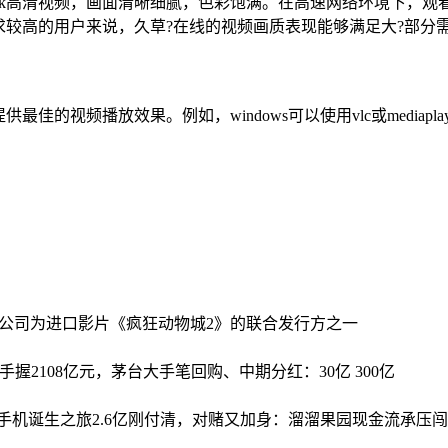
4k高清视频，画面清晰细腻，色彩饱满。在高速网络环境下，观
较高的用户来说，久草?在线的视频画质表现能够满足大?部分
频播放效果。例如，windows可以使用vlc或mediaplayer
。
公司为进口影片《疯狂动物城2》的联合发行方之一
手握2108亿元，茅台大手笔回购、中期分红：30亿 300亿
i手机诞生之旅
2.6亿刚付清，对赌又加身：溜溜果园现金流承压