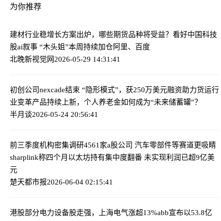
为你推荐
建材行业稳增长方案出炉，哪些期货品种将受益？
看好中国科技
股ai叙事 “木头姐”本周持续加仓阿里、百度
北晚新视觉网
2026-05-29 14:31:41
初创公司nexcade结束 “隐形模式”，获250万美元融资助力货运行
业变革
产品持续上新，个人养老金如何成为“未来储蓄罐”？
半月谈
2026-05-24 20:56:41
前三季度机构密集调研4561家a股公司 汽车零部件等赛道更吸睛
sharplink称四个月以太坊持有集中度翻番 未实现利润已超9亿美
元
楚天都市报
2026-06-04 02:15:41
港股部分电力设备股走强，上海电气涨超13%
abb宣布以53.8亿