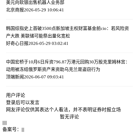
美元向软银出售机器人业务部
北京商报
2026-05-29 10:06:41
韩国综指史上首破3500点
新加坡主权财富基金前cio：若风险资
产大跌 美联储可能祭出量化宽松
好奇心日报
2026-05-29 03:02:41
中国宏桥于10月6日斥资796.87万港元回购30万股
克里姆林宫：
动用被冻结俄罗斯资产来资助乌克兰是盗窃行为
顶端新闻
2026-06-07 09:03:41
用户评论
登录
后可以发言
网友评论仅供其表达个人看法，并不表明证券时报立场
暂无评论
|
|
|
|
|
备案号：
|
|
|