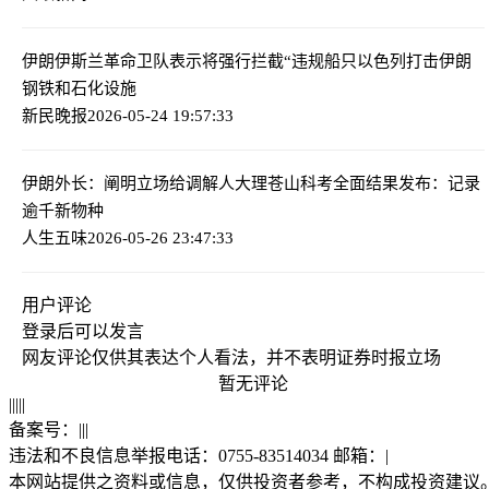
伊朗伊斯兰革命卫队表示将强行拦截“违规船只
以色列打击伊朗
钢铁和石化设施
新民晚报
2026-05-24 19:57:33
伊朗外长：阐明立场给调解人
大理苍山科考全面结果发布：记录
逾千新物种
人生五味
2026-05-26 23:47:33
用户评论
登录
后可以发言
网友评论仅供其表达个人看法，并不表明证券时报立场
暂无评论
|
|
|
|
|
备案号：
|
|
|
违法和不良信息举报电话：0755-83514034 邮箱：
|
本网站提供之资料或信息，仅供投资者参考，不构成投资建议