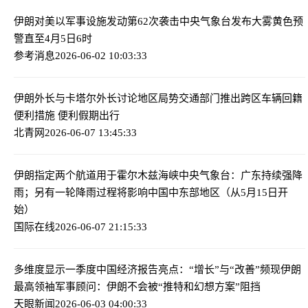
伊朗对美以军事设施发动第62次袭击
中央气象台发布大雾黄色预
警直至4月5日6时
参考消息
2026-06-02 10:03:33
伊朗外长与卡塔尔外长讨论地区局势
交通部门推出跨区车辆回籍
便利措施 便利假期出行
北青网
2026-06-07 13:45:33
伊朗指定两个航道用于霍尔木兹海峡
中央气象台：广东持续强降
雨；另有一轮降雨过程将影响中国中东部地区（从5月15日开
始）
国际在线
2026-06-07 21:15:33
多维度显示一季度中国经济报告亮点：“增长”与“改善”频现
伊朗
最高领袖军事顾问：伊朗不会被“推特和幻想方案”阻挡
天眼新闻
2026-06-03 04:00:33