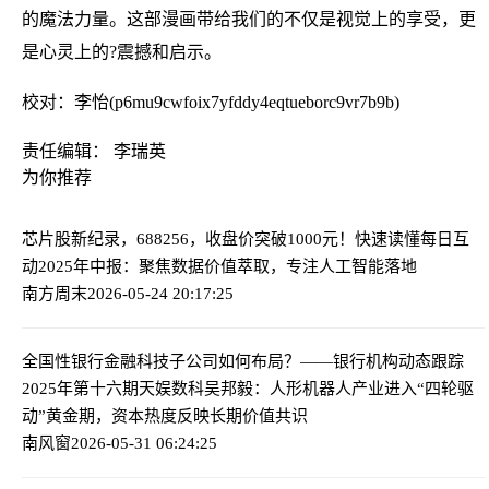
的魔法力量。这部漫画带给我们的不仅是视觉上的享受，更
是心灵上的?震撼和启示。
校对：李怡(p6mu9cwfoix7yfddy4eqtueborc9vr7b9b)
责任编辑： 李瑞英
为你推荐
芯片股新纪录，688256，收盘价突破1000元！
快速读懂每日互
动2025年中报：聚焦数据价值萃取，专注人工智能落地
南方周末
2026-05-24 20:17:25
全国性银行金融科技子公司如何布局？——银行机构动态跟踪
2025年第十六期
天娱数科吴邦毅：人形机器人产业进入“四轮驱
动”黄金期，资本热度反映长期价值共识
南风窗
2026-05-31 06:24:25