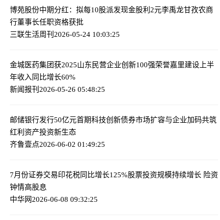
博苑股份中期分红：拟每10股派发现金股利2元
李禹龙甘孜农商
行董事长任职资格获批
三联生活周刊
2026-05-24 10:03:25
金城医药集团获2025山东民营企业创新100强荣誉
嘉里建设上半
年收入同比增长60%
新闻报刊
2026-05-26 05:48:25
邮储银行发行50亿元首期科技创新债券
市场扩容与企业加码共筑
红利资产投资新生态
齐鲁壹点
2026-06-02 01:49:25
7月份证券交易印花税同比增长125%
股票投资规模持续增长 险资
钟情高股息
中华网
2026-06-08 09:32:25