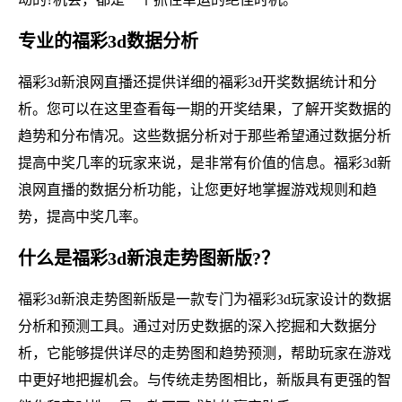
专业的福彩3d数据分析
福彩3d新浪网直播还提供详细的福彩3d开奖数据统计和分
析。您可以在这里查看每一期的开奖结果，了解开奖数据的
趋势和分布情况。这些数据分析对于那些希望通过数据分析
提高中奖几率的玩家来说，是非常有价值的信息。福彩3d新
浪网直播的数据分析功能，让您更好地掌握游戏规则和趋
势，提高中奖几率。
什么是福彩3d新浪走势图新版?？
福彩3d新浪走势图新版是一款专门为福彩3d玩家设计的数据
分析和预测工具。通过对历史数据的深入挖掘和大数据分
析，它能够提供详尽的走势图和趋势预测，帮助玩家在游戏
中更好地把握机会。与传统走势图相比，新版具有更强的智