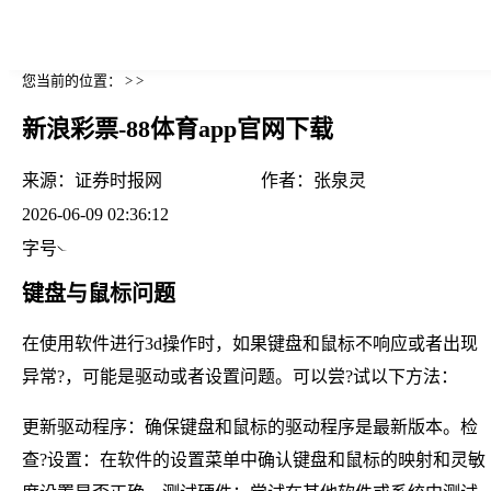
您当前的位置： > >
新浪彩票-88体育app官网下载
来源：
证券时报网
作者：
张泉灵
2026-06-09 02:36:12
字号
键盘与鼠标问题
在使用软件进行3d操作时，如果键盘和鼠标不响应或者出现
异常?，可能是驱动或者设置问题。可以尝?试以下方法：
更新驱动程序：确保键盘和鼠标的驱动程序是最新版本。检
查?设置：在软件的设置菜单中确认键盘和鼠标的映射和灵敏