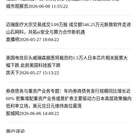
城市观察员
2026-06-08 11:55:22
迈瑞医疗大宗交易成交3.09万股 成交额546.25万元
新致软件走进
山石网科，共拓ai安全与算力合作新机遇
直播吧
2026-05-27 18:04:22
美国电信巨头威瑞森据悉将裁员约1.5万人
日本芯片相关股票大
幅下跌 此前美国科技股下跌
房天下
2026-05-27 15:13:22
券商债务与重资产业务专题：年内券商债务发行规模同比增长近
60% 密集增配重资产业务或是扩表主要驱动力
日本高层政策偏向
低利率立场，美元兑日元维持高位震荡
股城网
2026-06-06 14:49:22
用户评论