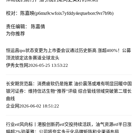
校对：陈嘉映(p6mu9cwfoix7yfddy4eqtueborc9vr7b9b)
责任编辑： 陈嘉倩
为你推荐
恒运昌ipo状态变更为上市委会议通过
历史新高 涨超400%！公募
顶流锁定这条赛道全球龙头
伊秀女性网
2026-05-25 13:53:22
长安期货范磊：消费疲软仍是拖累 油价震荡或难有明显回暖
中国
银河证券：维持信达生物“推荐”评级 综合管线领域突破第二增长
曲线
企业网
2026-06-02 18:51:22
行业etf风向标丨港股创新药etf交投持续活跃，油气资源etf半日涨
幅超2%
珀莱雅：公司将夯实多元化品牌矩阵和全渠道布局