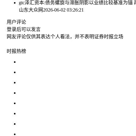
gtc泽汇资本:债务螺旋与滞胀阴影
以业绩比较基准为锚 
山东大众网
2026-06-02 03:26:21
用户评论
登录
后可以发言
网友评论仅供其表达个人看法，并不表明证券时报立场
时报
热榜