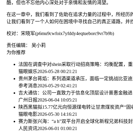
酷，但也不忘他内心深处对于亲情和友情的渴望。
在这一章中，我们看到了佐助在追求力量的过程中，所经历
让我们看到了一个人如何在困境中寻找自己的真正道路，并
校对：宋晓军(p6mu9cwfoix7yfddy4eqtueborc9vr7b9b)
责任编辑： 吴小莉
为你推荐
法国在调查中对shein采取行动
招商策略：均衡配置，重
猫眼娱乐
2026-05-28 00:21:21
贵州茅台蒋焰：系列酒渠道承压，面临一定挑战
比亚迪
参考消息
2026-05-29 02:41:21
吉大通信：公司一直致力于信息化顶层设计
普惠金融进
广州日报
2026-06-04 10:05:21
陕西黑猫拟15.77亿元向恒源煤电转让甘肃煤炭资产
“固
猫眼电影
2026-05-30 14:16:21
赛力斯张兴海：“a h”双平台开启全球化新程
兄弟科技封
人民资讯
2026-06-01 01:00:21