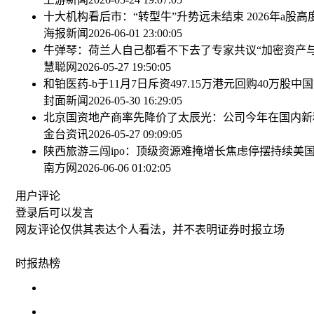
十大机构看后市：“转型牛”升势远未结束 2026年a
海报新闻
2026-06-01 23:00:05
牛弹琴：荷兰人自己都看不下去了
专家共议“加密资产
慧聪网
2026-05-27 19:50:05
和铂医药-b于11月7日斥资497.15万港元回购40万股
中国
封面新闻
2026-05-30 16:29:05
北京国资地产商率先降价了
太辰光：公司今年在国内新
金台资讯
2026-05-27 09:09:05
陕西旅游三闯ipo：顶级资源难掩增长焦虑
停摆持续美国
南方网
2026-06-06 01:02:05
用户评论
登录
后可以发言
网友评论仅供其表达个人看法，并不表明证券时报立场
时报
热榜