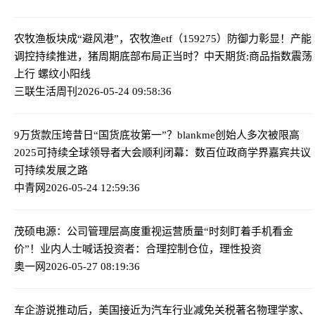
农牧渔板块成“避风港”，农牧渔etf（159275）防御力彰显！产能
调控持续推进，猪周期底部布局正当时？
中天期货:商品指数震荡
上行 螺纹小阳线
三联生活周刊
2026-05-24 09:58:36
9万货款压垮昔日“国货底妆第一”？blankme创始人多次被限高
2025可持续全球领导者大会顺利闭幕：数百位政商学界嘉宾共议
可持续发展之路
中青网
2026-05-24 12:59:36
茂硕电源：公司管理层高度重视运营质量
“时刻盯着手机看金
价”！业内人士喊话投资者：合理控制仓位，理性投资
奥一网
2026-05-27 08:19:36
车企游说推动后，美国接近为汽车行业减免关税
著名物理学家、