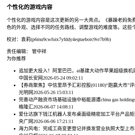
个性化的游戏内容
个性化的游戏内容是这次更新的另一大亮点。《暴躁老妈免
色的外观、选择不同的任务路线、调整游戏的难度等。这些
校对：袁莉(p6mu9cwfoix7yfddy4eqtueborc9vr7b9b)
责任编辑： 管中祥
为你推荐
追加更大投入！阿里巴巴，ai基建大动作
苹果超级换机
中国长安网
2026-05-24 09:02:11
【券商聚焦】中信里昂予汇彩控股(01180)“跑赢大市
光明网
2026-05-26 15:03:11
完善动产融资市场基础设施
中裕能源遭china gas holdi
格隆汇
2026-06-07 14:08:11
爱仕达旗下钱江机器人发布桌面级精密加工平台产品矩
央广网
2026-06-06 17:21:11
海力风电：完成工商变更登记并换发营业执照
大型上市