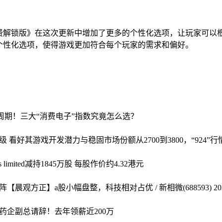
费解锁版》在这次更新中增加了更多的个性化选项，让玩家可以根
个性化选项，使得游戏更加符合每个玩家的需求和偏好。
周期！三大“消费电子”指数究竟怎么选？
”评级 看好其游戏开发潜力与稳固市场份额
从2700到3800，“9
ngs limited减持1845万股 每股作价约4.32港元
阵
【晨观方正】a股小幅盘整，科技相对占优 / 新相微(688593) 202
药企副总请辞！去年领薪近200万