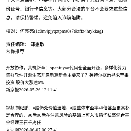
个人信息保护：不要在任何情况下提供个人敏感信息，如身
份证号、银行卡信息等。大部分合法的平台不会要求这些信
息，请保持警惕，避免陷入诈骗陷阱。
校对：何亮亮(1c0m4pjyqztpma0s7t9zffz4htykkag)
责任编辑： 郑惠敏
为你推荐
开放协作，共筑新章：openfuyao代码仓全面开源，多样化算力
集群软件开源生态开启新篇
新金主要来了？英特尔据悉寻求苹果
投资 股价大涨逾6%
新京报
2026-05-26 12:11:41
视频|刘纪鹏：a股仍处价值洼地，a股整体市盈率40倍甚至更高都
是合理的，90后00后在注意风险的基础上可入市
鹏华弘盛混合基
金经理王石千离任
大河网
2026-06-07 00:27:41