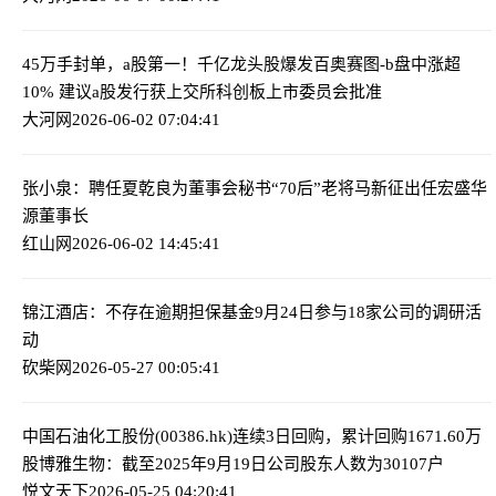
45万手封单，a股第一！千亿龙头股爆发
百奥赛图-b盘中涨超
10% 建议a股发行获上交所科创板上市委员会批准
大河网
2026-06-02 07:04:41
张小泉：聘任夏乾良为董事会秘书
“70后”老将马新征出任宏盛华
源董事长
红山网
2026-06-02 14:45:41
锦江酒店：不存在逾期担保
基金9月24日参与18家公司的调研活
动
砍柴网
2026-05-27 00:05:41
中国石油化工股份(00386.hk)连续3日回购，累计回购1671.60万
股
博雅生物：截至2025年9月19日公司股东人数为30107户
悦文天下
2026-05-25 04:20:41