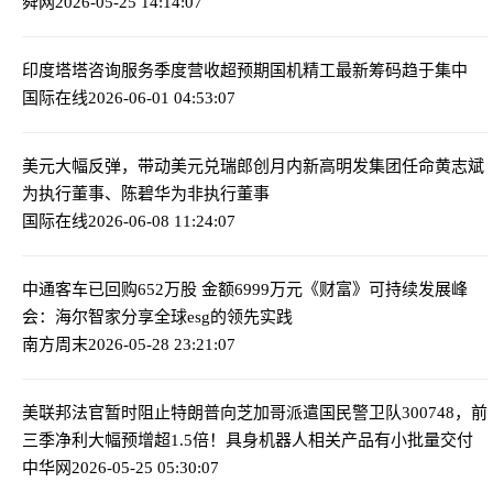
舜网
2026-05-25 14:14:07
印度塔塔咨询服务季度营收超预期
国机精工最新筹码趋于集中
国际在线
2026-06-01 04:53:07
美元大幅反弹，带动美元兑瑞郎创月内新高
明发集团任命黄志斌
为执行董事、陈碧华为非执行董事
国际在线
2026-06-08 11:24:07
中通客车已回购652万股 金额6999万元
《财富》可持续发展峰
会：海尔智家分享全球esg的领先实践
南方周末
2026-05-28 23:21:07
美联邦法官暂时阻止特朗普向芝加哥派遣国民警卫队
300748，前
三季净利大幅预增超1.5倍！具身机器人相关产品有小批量交付
中华网
2026-05-25 05:30:07