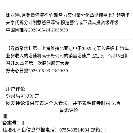
比亚迪8月销量停滞不前 新势力交付量分化凸显纯电上升趋势
卡
夫亨氏拆分计划惹怒巴菲特 穆迪警告或下调其投资级评级
中国网推荐
2026-05-24 23:38:30
【券商聚焦】第一上海维持比亚迪电子(00285)买入评级 料汽车
业务收入的增速将高于母公司的销量增速
广弘控股：9月18日将
召开2025年第一次临时股东大会
好奇心日报
2026-06-03 23:29:30
用户评论
登录
后可以发言
网友评论仅供其表达个人看法，并不表明证券时报立场
暂无评论
|
|
|
|
|
备案号：
|
|
|
违法和不良信息举报电话：0755-83514034 邮箱：
|