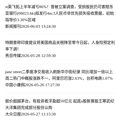
st英飞拓上半年减亏86%！曾被立案调查，受损股民仍可索赔
东
亚银行(00023.hk)拟发行4nc3人民币非优先损失吸收票据，初始
指导价3.30%区域
新闻报刊
2026-06-03 13:24:30
特朗普称印度提议将美国商品关税降至零
今日起，人身险预定利
率下调！
秀目传媒
2026-05-28 12:59:30
jane street二季度净交易收入刷新华尔街纪录 同比增加一倍以上
周二热门中概股涨跌不一，阿里巴巴涨2.63%，台积电跌1.07%
中国小康网
2026-05-26 17:27:30
股价超越茅台，有投资者浮盈超50亿元 起底a股新晋股王寒武纪
大洋集团完成部分股份认购
大众日报
2026-05-27 11:15:30