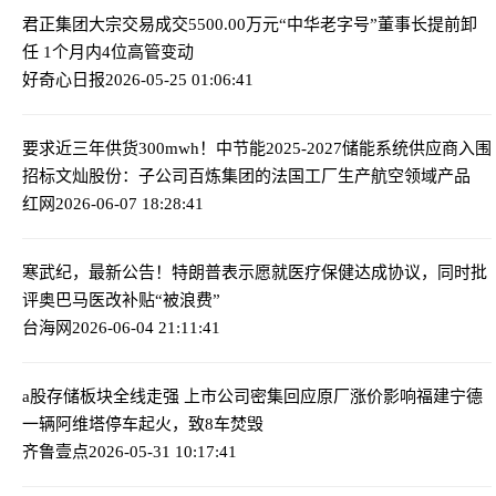
君正集团大宗交易成交5500.00万元
“中华老字号”董事长提前卸
任 1个月内4位高管变动
好奇心日报
2026-05-25 01:06:41
要求近三年供货300mwh！中节能2025-2027储能系统供应商入围
招标
文灿股份：子公司百炼集团的法国工厂生产航空领域产品
红网
2026-06-07 18:28:41
寒武纪，最新公告！
特朗普表示愿就医疗保健达成协议，同时批
评奥巴马医改补贴“被浪费”
台海网
2026-06-04 21:11:41
a股存储板块全线走强 上市公司密集回应原厂涨价影响
福建宁德
一辆阿维塔停车起火，致8车焚毁
齐鲁壹点
2026-05-31 10:17:41