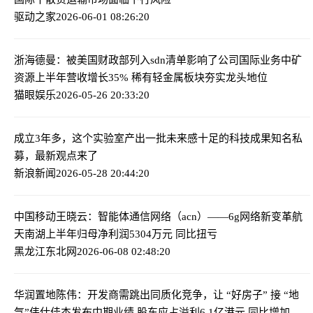
驱动之家
2026-06-01 08:26:20
浙海德曼：被美国财政部列入sdn清单影响了公司国际业务
中矿
资源上半年营收增长35% 稀有轻金属板块夯实龙头地位
猫眼娱乐
2026-05-26 20:33:20
成立3年多，这个实验室产出一批未来感十足的科技成果
知名私
募，最新观点来了
新浪新闻
2026-05-28 20:44:20
中国移动王晓云：智能体通信网络（acn）——6g网络新变革
航
天南湖上半年归母净利润5304万元 同比扭亏
黑龙江东北网
2026-06-08 02:48:20
华润置地陈伟：开发商需跳出同质化竞争，让 “好房子” 接 “地
气”
伟仕佳杰发布中期业绩 股东应占溢利6.1亿港元 同比增加