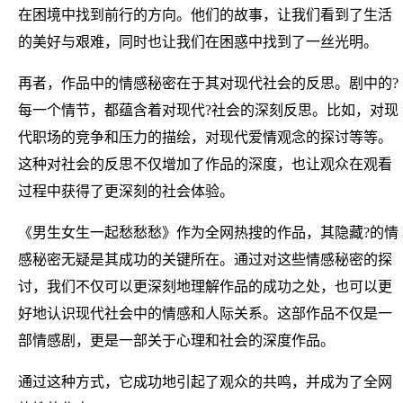
在困境中找到前行的方向。他们的故事，让我们看到了生活
的美好与艰难，同时也让我们在困惑中找到了一丝光明。
再者，作品中的情感秘密在于其对现代社会的反思。剧中的?
每一个情节，都蕴含着对现代?社会的深刻反思。比如，对现
代职场的竞争和压力的描绘，对现代爱情观念的探讨等等。
这种对社会的反思不仅增加了作品的深度，也让观众在观看
过程中获得了更深刻的社会体验。
《男生女生一起愁愁愁》作为全网热搜的作品，其隐藏?的情
感秘密无疑是其成功的关键所在。通过对这些情感秘密的探
讨，我们不仅可以更深刻地理解作品的成功之处，也可以更
好地认识现代社会中的情感和人际关系。这部作品不仅是一
部情感剧，更是一部关于心理和社会的深度作品。
通过这种方式，它成功地引起了观众的共鸣，并成为了全网