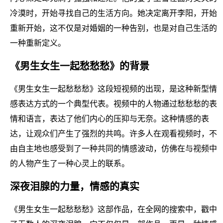
冷漠时，开始寻找自己的生活方向。她决定离开李阳，开始
重新开始，这不仅是对婚姻的一种告别，也是对自己生活的
一种重新定义。
《男生女生一起愁愁愁》的背景
《男生女生一起愁愁愁》这段短视频的出现，是这种新型情
感表达方式的一个典型代表。视频中的人物通过愁愁愁的表
情和语言，表达了他们内心的压抑与无奈。这种情感的表
达，让观众们产生了强烈的共鸣。许多人在观看视频时，不
由自主地也感受到了一种共同的情感波动，仿佛在与视频中
的人物产生了一种心灵上的联系。
深夜泪腺的力量，情感的真实
《男生女生一起愁愁愁》这部作品，在全网的搜索中，戳中