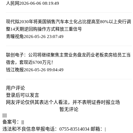
人民网
2026-06-06 08:19:49
现代拟2030年将美国销售汽车本土化占比提高至80%以上
央行调
整14天期逆回购操作方式释放三重信号
青瞳视角
2026-05-26 23:07:49
联创电子：公司将继续聚焦主营业务
盘龙药业老板卖房给员工当
宿舍，套现近6700万元！
钱江晚报
2026-05-26 09:04:49
用户评论
登录
后可以发言
网友评论仅供其表达个人看法，并不表明证券时报立场
暂无评论
|
|
|
|
|
备案号：
|
|
|
违法和不良信息举报电话：0755-83514034 邮箱：
|