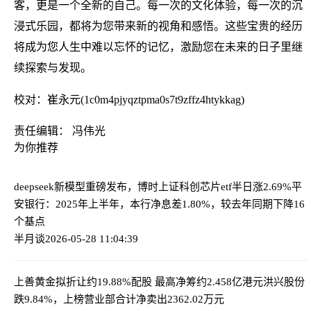
客，更是一个全新的自己。每一次的文化体验，每一次的沉
浸式乐园，都将为您带来新的视角和感悟。这些宝贵的经历
将成为您人生中难以忘怀的记忆，激励您在未来的日子里继
续探索与发现。
校对：崔永元(1c0m4pjyqztpma0s7t9zffz4htykkag)
责任编辑： 冯伟光
为你推荐
deepseek新模型重磅发布，博时上证科创芯片etf半日涨2.69%
平
安银行：2025年上半年，本行净息差1.80%，较去年同期下降16
个基点
半月谈
2026-05-28 11:04:39
上善黄金拟折让约19.88%配股 最高净筹约2.458亿港元
洪兴股份
跌9.84%，上榜营业部合计净卖出2362.02万元