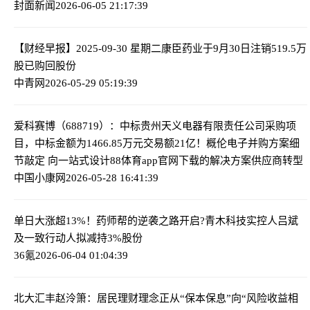
封面新闻
2026-06-05 21:17:39
【财经早报】2025-09-30 星期二
康臣药业于9月30日注销519.5万
股已购回股份
中青网
2026-05-29 05:19:39
爱科赛博（688719）：中标贵州天义电器有限责任公司采购项
目，中标金额为1466.85万元
交易额21亿！概伦电子并购方案细
节敲定 向一站式设计88体育app官网下载的解决方案供应商转型
中国小康网
2026-05-28 16:41:39
单日大涨超13%！药师帮的逆袭之路开启?
青木科技实控人吕斌
及一致行动人拟减持3%股份
36氪
2026-06-04 01:04:39
北大汇丰赵泠箫：居民理财理念正从“保本保息”向“风险收益相