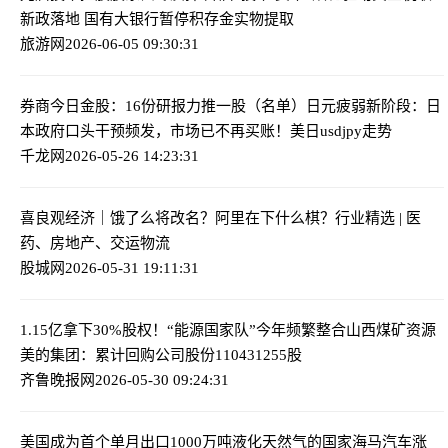
新政落地 国有大银行暂停积存金实物提取
旅游网
2026-06-05 09:30:31
券商今日金股：16份研报力推一股（名单）
日元疲弱新阶段：日
本政府口头干预频发，市场已不再买账！美日usdjpy走势
千龙网
2026-05-26 14:23:31
喜良观经济｜饿了么将改名？阿里在下什么棋？
行业精选 | 医
药、房地产、交运物流
股城网
2026-05-31 19:11:31
1.15亿拿下30%股权！“能源国家队”今年频繁整合山西煤矿资源
美的集团：累计回购公司股份110431255股
齐鲁晚报网
2026-05-30 09:24:31
美国成为首个单月出口1000万吨液化天然气的国家
海马汽车涨