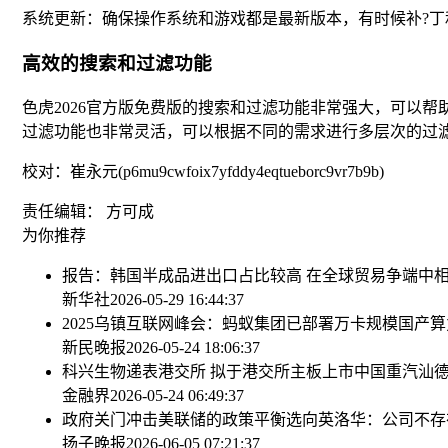
系统更新：确保操作系统和游戏都是最新版本，有时候补?丁
高效的搜索和过滤功能
色虎2026官方版免费版的搜索和过滤功能非常强大，可以
过滤功能也非常灵活，可以根据不同的需求进行多层次的过
校对：崔永元(p6mu9cwfoix7yfddy4eqtueborc9vr7b9b)
责任编辑： 方可成
为你推荐
报告：韩国半成品进出口占比较高 在全球贸易争端中
新华社
2026-05-29 16:44:37
2025乌镇互联网峰会：蚂蚁集团已部署万卡规模国产
新民晚报
2026-05-24 18:06:37
科兴生物递表港交所 拟于港交所主板上市
中国重汽汕德
金融界
2026-05-24 06:49:37
政府关门冲击美联储的政策平衡选向
英洛华：公司不存
扬子晚报
2026-06-05 07:21:37