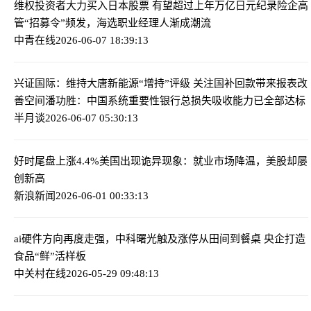
维权投资者大力买入日本股票 有望超过上年万亿日元纪录
险企高
管“招募令”频发，海选职业经理人渐成潮流
中青在线
2026-06-07 18:39:13
兴证国际：维持大唐新能源“增持”评级 关注国补回款带来报表改
善空间
潘功胜：中国系统重要性银行总损失吸收能力已全部达标
半月谈
2026-06-07 05:30:13
好时尾盘上涨4.4%
美国出现诡异现象：就业市场降温，美股却屡
创新高
新浪新闻
2026-06-01 00:33:13
ai硬件方向再度走强，中科曙光触及涨停
从田间到餐桌 央企打造
食品“鲜”活样板
中关村在线
2026-05-29 09:48:13