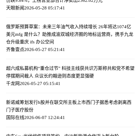
份跌9.84%，上榜营业部合计净卖出2362.02万元
天眼新闻
2026-05-28 05:17:41
俄罗斯预算草案：未来三年油气收入持续增长 26年将达1074亿
美元
mfg 是什么？助推成渝双城经济圈的地标运营商，携手九龙
仓升级重庆 ifs 办公空间
齐鲁壹点
2026-05-27 05:21:41
超六成私募机构“重仓过节” 科技主线获共识
万斯称共和党不希望
停摆期间裁人 众议长约翰逊则态度更显强硬
千龙网
2026-05-27 05:15:41
新诺威筹划发行h股并在联交所主板上市
西门子据悉考虑剥离西
门子医疗股份
国际在线
2026-06-07 12:24:41