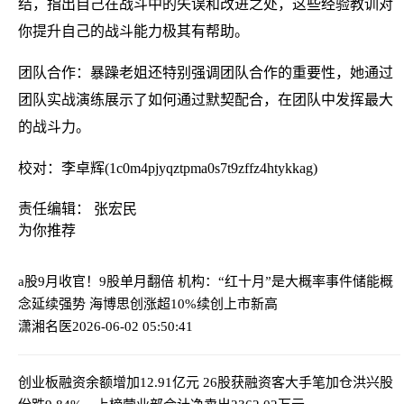
结，指出自己在战斗中的失误和改进之处，这些经验教训对
你提升自己的战斗能力极其有帮助。
团队合作：暴躁老姐还特别强调团队合作的重要性，她通过
团队实战演练展示了如何通过默契配合，在团队中发挥最大
的战斗力。
校对：李卓辉(1c0m4pjyqztpma0s7t9zffz4htykkag)
责任编辑： 张宏民
为你推荐
a股9月收官！9股单月翻倍 机构：“红十月”是大概率事件
储能概
念延续强势 海博思创涨超10%续创上市新高
潇湘名医
2026-06-02 05:50:41
创业板融资余额增加12.91亿元 26股获融资客大手笔加仓
洪兴股