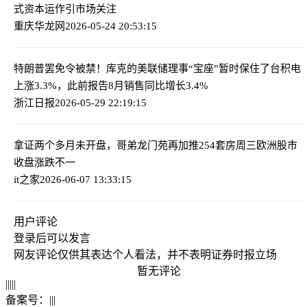
式资本运作引市场关注
重庆华龙网
2026-05-24 20:53:15
特朗普罢免令被禁！库克的美联储理事“宝座”暂时保住了
台积电
上涨3.3%，此前报告8月销售同比增长3.4%
浙江日报
2026-05-29 22:19:15
拿证两个多月未开盘，哥弟龙门苑再加推254套房
周三欧洲股市
收盘涨跌不一
it之家
2026-06-07 13:33:15
用户评论
登录
后可以发言
网友评论仅供其表达个人看法，并不表明证券时报立场
暂无评论
|
|
|
|
|
备案号：
|
|
|