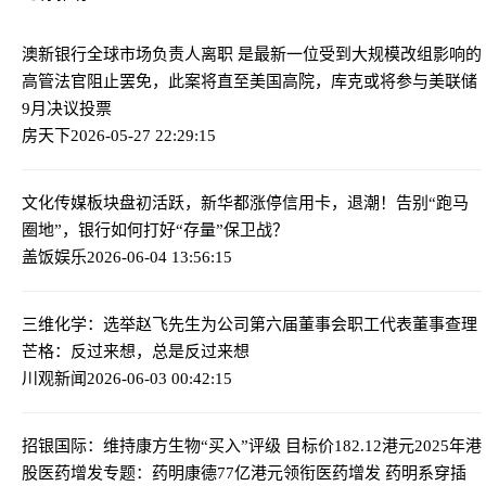
澳新银行全球市场负责人离职 是最新一位受到大规模改组影响的
高管
法官阻止罢免，此案将直至美国高院，库克或将参与美联储
9月决议投票
房天下
2026-05-27 22:29:15
文化传媒板块盘初活跃，新华都涨停
信用卡，退潮！告别“跑马
圈地”，银行如何打好“存量”保卫战？
盖饭娱乐
2026-06-04 13:56:15
三维化学：选举赵飞先生为公司第六届董事会职工代表董事
查理
芒格：反过来想，总是反过来想
川观新闻
2026-06-03 00:42:15
招银国际：维持康方生物“买入”评级 目标价182.12港元
2025年港
股医药增发专题：药明康德77亿港元领衔医药增发 药明系穿插