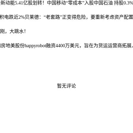
费新动能
5.41亿股划转！中国移动“零成本”入股中国石油 持股0.3
积电跌近2%
贝莱德：“老套路”正变得危险，要重新考虑资产配
刚刚，大跳水！
和房地美股份
happyrobot融资4400万美元，旨在为货运运营商
暂无评论