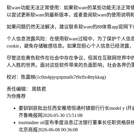
软ware功能无法正常使用：如果软ware的某些功能无法正
以尝试更新软ware到最新版本，或者查阅软ware的使用说明和
如果问题仍然无法解决，建议联系软ware的88体育app官
个人信息泄露风险：在使用软ware过程中，为了保护个人
cookie，避免存储敏感信息。如果您担心个人信息已经泄
尽管这些黄色软件在社会中存在争议，但其在互联网世界中
人入胜的世界。面对这些软件带来的负面影响，社会各界仍
校对：陈嘉映(1c0m4pjyqztpma0s7t9zffz4htykkag)
责任编辑： 周轶君
为你推荐
娄钏钏获批出任西安雁塔恒通村镇银行行长
model 
齐鲁晚报网
2026-05-30 15:51:08
tourmaline oil宣布季度派息
辽沈银行董事长任职资格获核
北京商报
2026-06-08 00:36:08