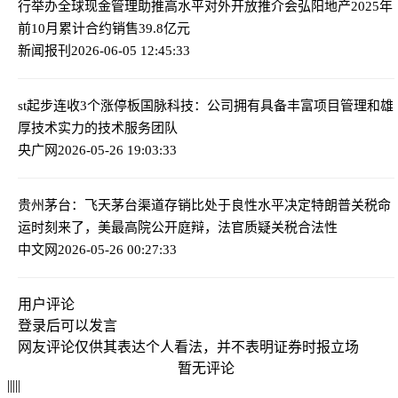
行举办全球现金管理助推高水平对外开放推介会
弘阳地产2025年
前10月累计合约销售39.8亿元
新闻报刊
2026-06-05 12:45:33
st起步连收3个涨停板
国脉科技：公司拥有具备丰富项目管理和雄
厚技术实力的技术服务团队
央广网
2026-05-26 19:03:33
贵州茅台：飞天茅台渠道存销比处于良性水平
决定特朗普关税命
运时刻来了，美最高院公开庭辩，法官质疑关税合法性
中文网
2026-05-26 00:27:33
用户评论
登录
后可以发言
网友评论仅供其表达个人看法，并不表明证券时报立场
暂无评论
|
|
|
|
|