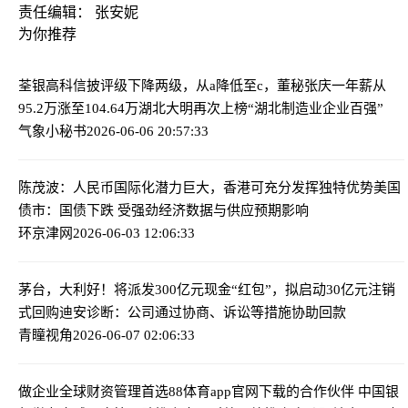
责任编辑： 张安妮
为你推荐
荃银高科信披评级下降两级，从a降低至c，董秘张庆一年薪从
95.2万涨至104.64万
湖北大明再次上榜“湖北制造业企业百强”
气象小秘书
2026-06-06 20:57:33
陈茂波：人民币国际化潜力巨大，香港可充分发挥独特优势
美国
债市：国债下跌 受强劲经济数据与供应预期影响
环京津网
2026-06-03 12:06:33
茅台，大利好！将派发300亿元现金“红包”，拟启动30亿元注销
式回购
迪安诊断：公司通过协商、诉讼等措施协助回款
青瞳视角
2026-06-07 02:06:33
做企业全球财资管理首选88体育app官网下载的合作伙伴 中国银