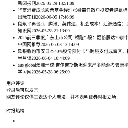
新闻报刊
2026-05-29 13:51:09
华富消费成长股票基金经理张娅离任
散户投资者跑赢标
国际在线
2026-06-05 17:46:09
段永平再谈ai、腾讯、英伟达、机会成本！
汇源通信：
知识网
2026-05-28 21:13:09
2025前三季度广东上市公司“领跑”a股：翻倍股达79家
中国网推荐
2026-06-03 13:14:09
软银收购币安日本40%股份
预付卡与跨境支付成雷区，
半月谈
2026-06-04 10:44:09
aus global澳洲环球:吉尔吉斯斯坦迎来严冬能源考验
康
学习网
2026-05-28 06:25:09
用户评论
登录
后可以发言
网友评论仅供其表达个人看法，并不表明证券时报立场
时报
热榜