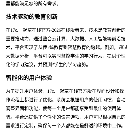
里都能满足您的所有需求。
技术驱动的教育创新
在17c.一起草在线官方-2026在线版看来，技术是教育创新的
重要推动力。通过整合云计算、大数据、人工智能等前沿技
术，平台实现了从传?统教育到智慧教育的跨越。例如，通过
大数据分析，平台可以实时监控学生的学习行为，提供个性
化的学习建议，并预测?学生的学习趋势。
智能化的用户体验
为了提升用户体验，17c.一起草在线官方版在界面设计和操
作流程上都进行了优化。系统会根据用户的使用习惯，自动
调整界面和功能，使每一个用户都能享受到最佳的使用体
验。平台还提供了个性化的设置选项，用户可以根据自己的
需求进行定制，确保每一个人都能在最舒适的环境中工作。