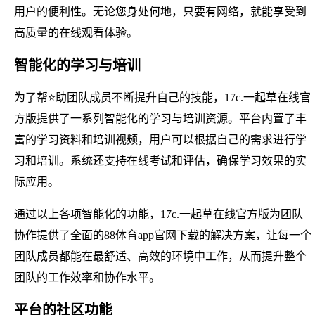
用户的便利性。无论您身处何地，只要有网络，就能享受到
高质量的在线观看体验。
智能化的学习与培训
为了帮⭐助团队成员不断提升自己的技能，17c.一起草在线官
方版提供了一系列智能化的学习与培训资源。平台内置了丰
富的学习资料和培训视频，用户可以根据自己的需求进行学
习和培训。系统还支持在线考试和评估，确保学习效果的实
际应用。
通过以上各项智能化的功能，17c.一起草在线官方版为团队
协作提供了全面的88体育app官网下载的解决方案，让每一个
团队成员都能在最舒适、高效的环境中工作，从而提升整个
团队的工作效率和协作水平。
平台的社区功能