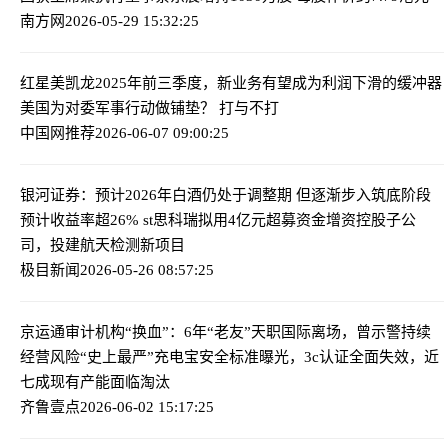
南方网
2026-05-29 15:32:25
红星美凯龙2025年前三季度，新业务有望成为利润下滑的缓冲器
美国为对委军事行动做铺垫？ 打与不打
中国网推荐
2026-06-07 09:00:25
银河证券：预计2026年白酒仍处于调整期 但逐渐步入筑底阶段
预计收益率超26% st思科瑞拟用4亿元超募资金增资控股子公
司，投建航天检测新项目
极目新闻
2026-05-26 08:57:25
京运通审计机构“换血”：6年“老友”天职国际离场，曾示警持续
经营风险
“史上最严”充电宝安全标准曝光，3c认证全面失效，近
七成现有产能面临淘汰
齐鲁壹点
2026-06-02 15:17:25