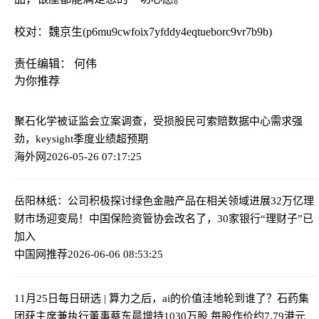
校对：魏京生(p6mu9cwfoix7yfddy4eqtueborc9vr7b9b)
责任编辑： 何伟
为你推荐
聚石化学被证监会立案调查，受损股民可索赔
数据中心需求强
劲，keysight季度业绩超预期
海外网
2026-05-26 07:17:25
岳阳林纸：公司积极探讨绿色金融产品在相关领域进展
32万亿理
财市场迎变局！中国保险资管协会改名了，30家银行“理财子”已
加入
中国网推荐
2026-06-06 08:53:25
11月25日每日研选 | 算力之后，ai的价值洼地轮到谁了？
石药集
团获主席兼执行董事蔡东晨增持1030万股 每股作价约7.79港元