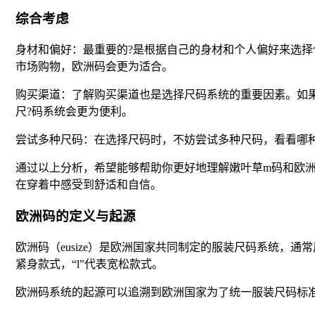
综合考虑
身材和偏好：最重要的?是根据自己的身材和个人偏好来选
市场购物，欧洲码会更为适合。
购买渠道：了解购买渠道也是选择尺码系统的重要因素。如果
尺?码系统会更为便利。
尝试多种尺码：在选择尺码时，不妨尝试多种尺码，看看哪
通过以上分析，希望能够帮助你更好地理解嫩叶草m码和欧
在穿着中感受到舒适和自信。
欧洲码的定义与起源
欧洲码（eusize）是欧洲国家共同制定的服装尺码系统，通常
紧身款式，“l”代表宽松款式。
欧洲码系统的起源可以追溯到欧洲国家为了统一服装尺码标