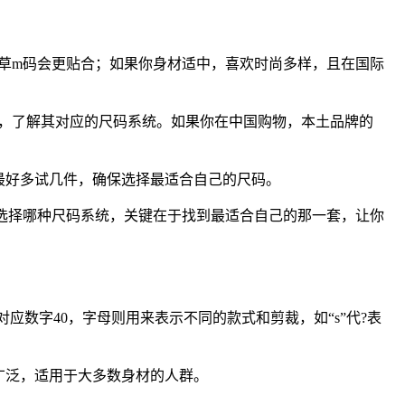
草m码会更贴合；如果你身材适中，喜欢时尚多样，且在国际
网，了解其对应的尺码系统。如果你在中国购物，本土品牌的
最好多试几件，确保选择最适合自己的尺码。
选择哪种尺码系统，关键在于找到最适合自己的那一套，让你
0对应数字40，字母则用来表示不同的款式和剪裁，如“s”代?表
广泛，适用于大多数身材的人群。