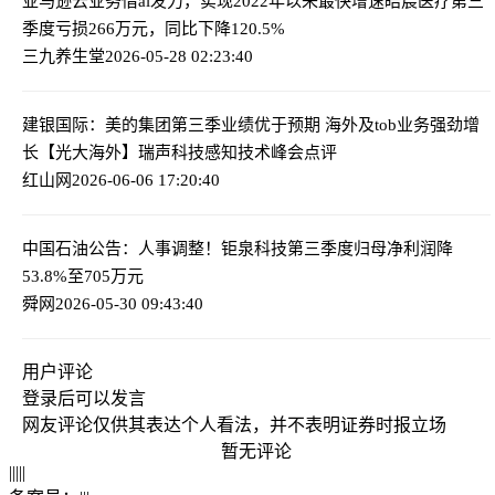
亚马逊云业务借ai发力，实现2022年以来最快增速
皓宸医疗第三
季度亏损266万元，同比下降120.5%
三九养生堂
2026-05-28 02:23:40
建银国际：美的集团第三季业绩优于预期 海外及tob业务强劲增
长
【光大海外】瑞声科技感知技术峰会点评
红山网
2026-06-06 17:20:40
中国石油公告：人事调整！
钜泉科技第三季度归母净利润降
53.8%至705万元
舜网
2026-05-30 09:43:40
用户评论
登录
后可以发言
网友评论仅供其表达个人看法，并不表明证券时报立场
暂无评论
|
|
|
|
|