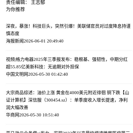
责任编辑： 王志郁
为你推荐
深夜，暴涨！科技巨头，突然引爆！
美联储官员对过度降息持谨
慎态度
海报新闻
2026-06-01 20:49:40
视频|格力电器2025年三季报发布：稳根基、强韧性，中期分红
超55.85亿
美新科技：无逾期对外担保
中国文明网
2026-05-30 01:42:40
大宗商品综述：油价上涨 黄金在4000美元附近徘徊 铜下跌
【山
证计算机】深信服（300454.sz）：单季度收入增长提速，净利
润大幅改善
华商网
2026-05-30 10:51:40