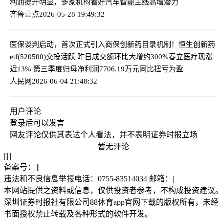
利润提升明显，多家机构看好汽车智能主线高增潜力
齐鲁壹点
2026-05-28 19:49:32
医保谈判启动，首次正式引入商保创新药目录机制！恒生创新药
etf(520500)交投活跃 昨日成交额环比大增约300%
春立医疗现涨
近13% 第三季度归母净利润7706.19万元同比扭亏为盈
人民网
2026-06-04 21:48:32
用户评论
登录
后可以发言
网友评论仅供其表达个人看法，并不表明证券时报立场
暂无评论
|
|
|
|
|
备案号：
|
|
|
违法和不良信息举报电话：0755-83514034 邮箱：
|
本网站提供之资料或信息，仅供投资者参考，不构成投资建议
深圳证券时报社有限公司88体育app官网下载的版权所有，未经
书面授权禁止转载及各种形式的软件开发。