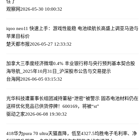
住了
观察网
2026-05-30 10:00:32
iqoo neo11 快速上手：游戏性能稳 电池续航长
高盛上调亚马逊与
苹果目标价
楚天都市报
2026-05-27 12:33:32
加拿大三季度经济微增0.4% 丰业银行称与央行预判基本契合
股
海导航_2025年10月31日_沪深股市公告与交易提示
台海网
2026-06-05 03:15:32
光华科技遭董事长组团减持董秘“泄密”被警示 固态电池材料仍在
送样优化竞品已供货
停牌！600169，将被“st”
驱动之家
2026-06-08 19:30:32
418华为pura 70 ultra天猫直降，低至4327.5
均胜电子毛利率、净