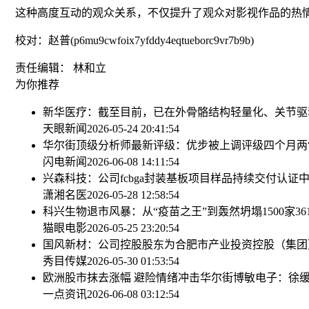
这种高度互动的观众关系，不仅提升了观众对影视作品的热
校对：赵普(p6mu9cwfoix7yfddy4eqtueborc9vr7b9b)
责任编辑： 林和立
为你推荐
新华医疗：截至目前，已在外骨骼结构轻量化、关节驱
天眼新闻
2026-05-24 20:41:54
华尔街顶级分析师最新评级：优步被上调评级
四个月两
闪电新闻
2026-06-08 14:11:54
兴森科技：公司fcbga封装基板项目样品持续交付认证
潇湘名医
2026-05-28 12:58:54
科兴生物退市风暴：从“疫苗之王”到轰然坍塌
1500家
猫眼电影
2026-05-25 23:20:54
国风新材：公司控股股东为合肥市产业投资控股（集团
秀目传媒
2026-05-30 01:53:54
欧洲股市抹去涨幅 避险情绪冲击华尔街
博敏电子：徐缓
一点资讯
2026-06-08 03:12:54