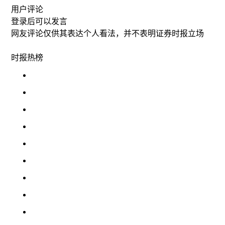
用户评论
登录
后可以发言
网友评论仅供其表达个人看法，并不表明证券时报立场
时报
热榜