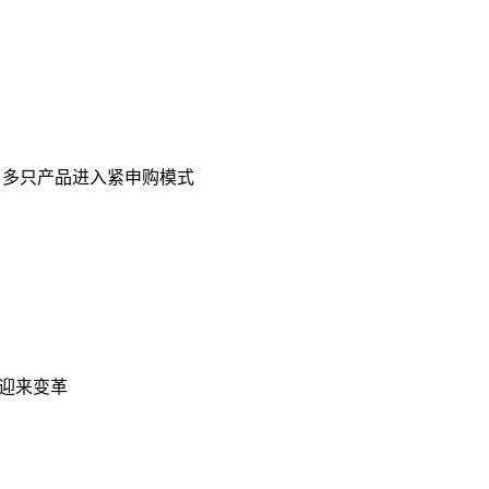
 多只产品进入紧申购模式
迎来变革