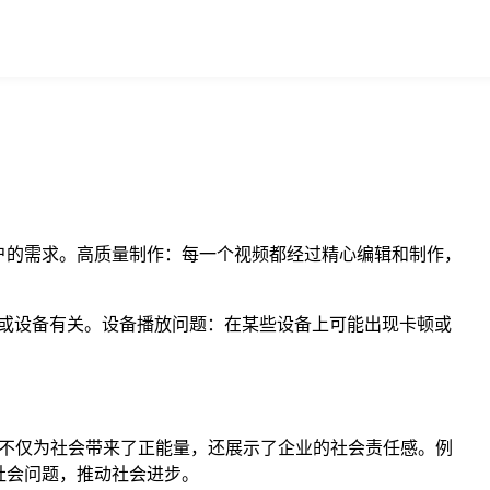
户的需求。高质量制作：每一个视频都经过精心编辑和制作，
或设备有关。设备播放问题：在某些设备上可能出现卡顿或
。
司不仅为社会带来了正能量，还展示了企业的社会责任感。例
社会问题，推动社会进步。