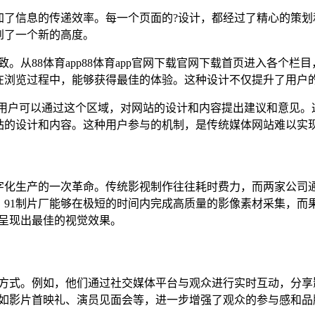
加了信息的传递效率。每一个页面的?设计，都经过了精心的策划
到了一个新的高度。
致。从88体育app88体育app官网下载官网下载首页进入各个
在浏览过程中，能够获得最佳的体验。这种设计不仅提升了用户
区域，用户可以通过这个区域，对网站的设计和内容提出建议和意见
站的设计和内容。这种用户参与的机制，是传统媒体网站难以实
数字化生产的一次革命。传统影视制作往往耗时费力，而两家公司
91制片厂能够在极短的时间内完成高质量的影像素材采集，而果
呈现出最佳的视觉效果。
新方式。例如，他们通过社交媒体平台与观众进行实时互动，分享
动，如影片首映礼、演员见面会等，进一步增强了观众的参与感和